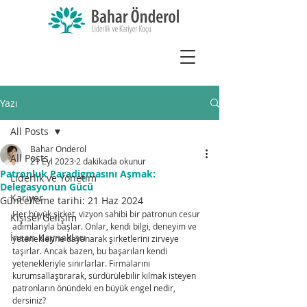
Yazı
All Posts
Bahar Önderol
All Posts
21 Eyl 2023
2 dakikada okunur
Patronluk Paradigmasını Aşmak:
Liderlik ve Yönetim
Delegasyonun Gücü
Kariyer
Güncelleme tarihi:
21 Haz 2024
Her büyük şirket, vizyon sahibi bir patronun cesur 
Kişisel Gelişim
adımlarıyla başlar. Onlar, kendi bilgi, deneyim ve 
İnsan Kaynakları
yeteneklerine dayanarak şirketlerini zirveye 
taşırlar. Ancak bazen, bu başarıları kendi 
yetenekleriyle sınırlarlar. Firmalarını 
kurumsallaştırarak, sürdürülebilir kılmak isteyen 
patronların önündeki en büyük engel nedir, 
dersiniz?