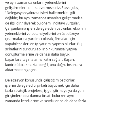
ve aynı zamanda onların yeteneklerini 
geliştirmelerine fırsat vermezsiniz. Steve Jobs, 
"Delegasyon yalnızca işleri halletmekle ilgili 
değildir; bu aynı zamanda insanları geliştirmekle 
de ilgilidir." diyerek bu önemli noktayı vurgular. 
Çalışanlarına işleri delege eden patronlar, ekibinin 
yeteneklerini ve potansiyellerini en üst düzeye 
çıkarmalarına yardımcı olarak, firmaları için 
yapabilecekleri en iyi yatırımı yapmış olurlar. Bu, 
şirketlerini sürdürülebilir bir kurumsal yapıya 
dönüştürmelerine ve dahası daha büyük 
başarılara taşımalarına katkı sağlar. Başarı, 
kontrolü bırakmaktan değil, onu doğru insanlara 
aktarmaktan geçer. 
Delegasyon konusunda çalıştığım patronlar, 
işlerini delege edip, şirketi büyütmek için daha 
fazla stratejik projelere, iş geliştirmeye ya da yeni 
girişimlere odaklanma fırsatı bulurken aynı 
zamanda kendilerine ve sevdiklerine de daha fazla 
zaman ayırabildiklerini gördüler. Artık 
çalışanlarının yetki verildiğinde, neleri 
başarabildiklerini görüp, onları hayranlıkla 
izliyorlar. 