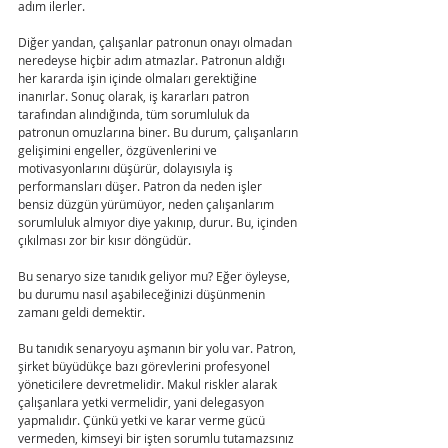
adım ilerler. 
Diğer yandan, çalışanlar patronun onayı olmadan 
neredeyse hiçbir adım atmazlar. Patronun aldığı 
her kararda işin içinde olmaları gerektiğine 
inanırlar. Sonuç olarak, iş kararları patron 
tarafından alındığında, tüm sorumluluk da 
patronun omuzlarına biner. Bu durum, çalışanların 
gelişimini engeller, özgüvenlerini ve 
motivasyonlarını düşürür, dolayısıyla iş 
performansları düşer. Patron da neden işler 
bensiz düzgün yürümüyor, neden çalışanlarım 
sorumluluk almıyor diye yakınıp, durur. Bu, içinden 
çıkılması zor bir kısır döngüdür.
Bu senaryo size tanıdık geliyor mu? Eğer öyleyse, 
bu durumu nasıl aşabileceğinizi düşünmenin 
zamanı geldi demektir.
Bu tanıdık senaryoyu aşmanın bir yolu var. Patron, 
şirket büyüdükçe bazı görevlerini profesyonel 
yöneticilere devretmelidir. Makul riskler alarak 
çalışanlara yetki vermelidir, yani delegasyon 
yapmalıdır. Çünkü yetki ve karar verme gücü 
vermeden, kimseyi bir işten sorumlu tutamazsınız 