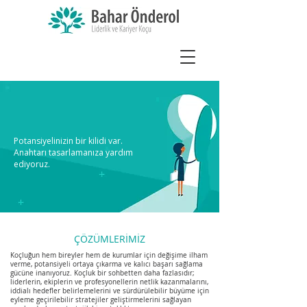
Potansiyelinizin bir kilidi var.
Anahtarı tasarlamanıza yardım
ediyoruz.
ÇÖZÜMLERİMİZ
Koçluğun hem bireyler hem de kurumlar için değişime ilham
verme, potansiyeli ortaya çıkarma ve kalıcı başarı sağlama
gücüne inanıyoruz. Koçluk bir sohbetten daha fazlasıdır;
liderlerin, ekiplerin ve profesyonellerin netlik kazanmalarını,
iddialı hedefler belirlemelerini ve sürdürülebilir büyüme için
eyleme geçirilebilir stratejiler geliştirmelerini sağlayan