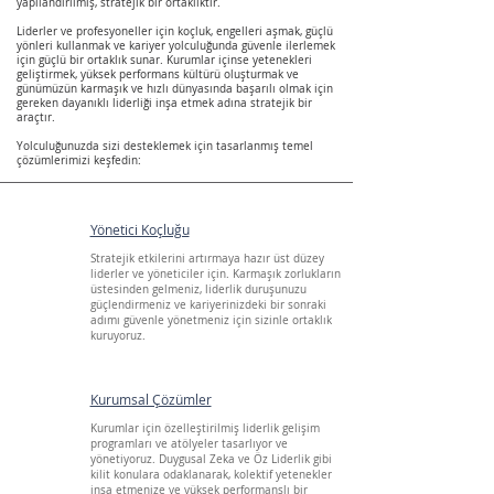
yapılandırılmış, stratejik bir ortaklıktır.
Liderler ve profesyoneller için koçluk, engelleri aşmak, güçlü
yönleri kullanmak ve kariyer yolculuğunda güvenle ilerlemek
için güçlü bir ortaklık sunar. Kurumlar içinse yetenekleri
geliştirmek, yüksek performans kültürü oluşturmak ve
günümüzün karmaşık ve hızlı dünyasında başarılı olmak için
gereken dayanıklı liderliği inşa etmek adına stratejik bir
araçtır.
Yolculuğunuzda sizi desteklemek için tasarlanmış temel
çözümlerimizi keşfedin:
Yönetici Koçluğu
Stratejik etkilerini artırmaya hazır üst düzey
liderler ve yöneticiler için. Karmaşık zorlukların
üstesinden gelmeniz, liderlik duruşunuzu
güçlendirmeniz ve kariyerinizdeki bir sonraki
adımı güvenle yönetmeniz için sizinle ortaklık
kuruyoruz.
Kurumsal Çözümler
Kurumlar için özelleştirilmiş liderlik gelişim
programları ve atölyeler tasarlıyor ve
yönetiyoruz. Duygusal Zeka ve Öz Liderlik gibi
kilit konulara odaklanarak, kolektif yetenekler
inşa etmenize ve yüksek performanslı bir