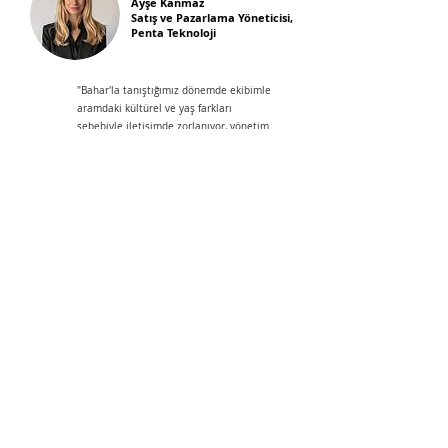
Ayşe Kanmaz
Satış ve Pazarlama Yöneticisi,
Penta Teknoloji
"Bahar'la tanıştığımız dönemde ekibimle
aramdaki kültürel ve yaş farkları
sebebiyle iletişimde zorlanıyor, yönetim
stilimin mikro yönetim olarak
algılandığını fark ediyordum. Bahar'la bu
konulara odaklanarak, liderlik
yaklaşımımı daha etkili hale getiren
değerli beceriler kazandım. Yollarımız
kesiştiği için çok şanslıyım."
Yeni olasılıklara açılan kapıyı aralamanıza
yardımcı olalım.
Yolculuğunuzda sizi desteklemek için tasarlanmış temel