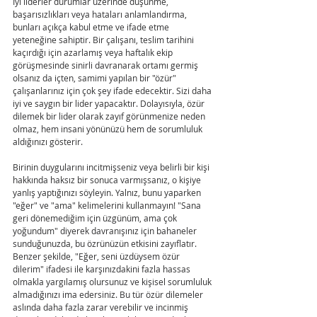
İyi liderler durumlar üzerinde düşünme, 
başarısızlıkları veya hataları anlamlandırma, 
bunları açıkça kabul etme ve ifade etme 
yeteneğine sahiptir. Bir çalışanı, teslim tarihini 
kaçırdığı için azarlamış veya haftalık ekip 
görüşmesinde sinirli davranarak ortamı germiş 
olsanız da içten, samimi yapılan bir "özür" 
çalışanlarınız için çok şey ifade edecektir. Sizi daha 
iyi ve saygın bir lider yapacaktır. Dolayısıyla, özür 
dilemek bir lider olarak zayıf görünmenize neden 
olmaz, hem insani yönünüzü hem de sorumluluk 
aldığınızı gösterir.
Birinin duygularını incitmişseniz veya belirli bir kişi 
hakkında haksız bir sonuca varmışsanız, o kişiye 
yanlış yaptığınızı söyleyin. Yalnız, bunu yaparken 
"eğer" ve "ama" kelimelerini kullanmayın! "Sana 
geri dönemediğim için üzgünüm, ama çok 
yoğundum" diyerek davranışınız için bahaneler 
sunduğunuzda, bu özrünüzün etkisini zayıflatır. 
Benzer şekilde, "Eğer, seni üzdüysem özür 
dilerim" ifadesi ile karşınızdakini fazla hassas 
olmakla yargılamış olursunuz ve kişisel sorumluluk 
almadığınızı ima edersiniz. Bu tür özür dilemeler 
aslında daha fazla zarar verebilir ve incinmiş 