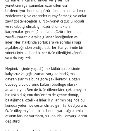
yöneticinin çalışanından özür dilemesi 
beklenmiyor. Korkulan, özür dilemenin itibarlarını 
zedeleyeceği ve otoritelerini zayıflatacağı ve onları 
zayıf göstereceğidir. Birçok yönetici güçlü, iddialı 
ve rekabetçi olmak için özür dilemekten 
kaçınmaları gerektiğine inanır. Özür dilemenin 
zayıflık işareti olarak algılanabileceğinden ve 
liderlikleri hakkında zorluklara ve sorulara kapı 
açabileceğinden endişe ederler. Kariyerimde bir 
yöneticinin sadece bir kez özür dilediğini gördüm 
ve o da İngiliz'di!
Hepimiz, içinde yaşadığımız kültürün etkisinde 
kalıyoruz ve çoğu zaman sorgulamadığımız 
davranışlarımız buna göre şekilleniyor. Doğan 
Cüceoğlu bu durumu kültür robotluğu olarak 
adlandırıyor. Ben de özür dilemekten çekinmeyen 
bir kişi olduğumu düşünsem de geriye dönüp, 
baktığımda, özellikle liderlik yıllarımın başında bu 
konuda yeterince cesur olmadığımı fark ediyorum. 
Özür dileyen yöneticimin bende yarattığı olumlu 
etkinin farkına varmam, bu konudaki önyargılarımı 
değiştirdi.