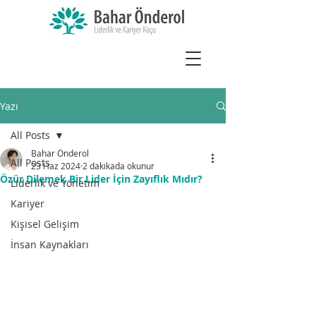
Yazı
All Posts
Bahar Önderol
All Posts
23 Haz 2024
2 dakikada okunur
Özür Dilemek Bir Lider İçin Zayıflık Mıdır?
Liderlik ve Yönetim
Kariyer
Kişisel Gelişim
İnsan Kaynakları