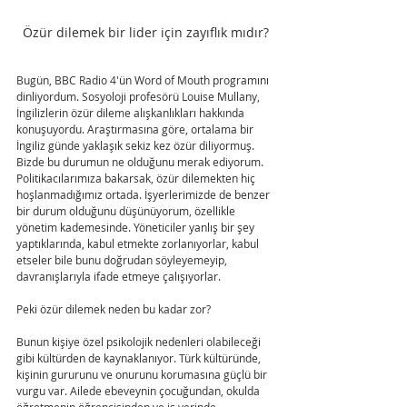
Özür dilemek bir lider için zayıflık mıdır?
Bugün, BBC Radio 4'ün Word of Mouth programını 
dinliyordum. Sosyoloji profesörü Louise Mullany, 
İngilizlerin özür dileme alışkanlıkları hakkında 
konuşuyordu. Araştırmasına göre, ortalama bir 
İngiliz günde yaklaşık sekiz kez özür diliyormuş. 
Bizde bu durumun ne olduğunu merak ediyorum. 
Politikacılarımıza bakarsak, özür dilemekten hiç 
hoşlanmadığımız ortada. İşyerlerimizde de benzer 
bir durum olduğunu düşünüyorum, özellikle 
yönetim kademesinde. Yöneticiler yanlış bir şey 
yaptıklarında, kabul etmekte zorlanıyorlar, kabul 
etseler bile bunu doğrudan söyleyemeyip, 
davranışlarıyla ifade etmeye çalışıyorlar. 
Peki özür dilemek neden bu kadar zor?
Bunun kişiye özel psikolojik nedenleri olabileceği 
gibi kültürden de kaynaklanıyor. Türk kültüründe, 
kişinin gururunu ve onurunu korumasına güçlü bir 
vurgu var. Ailede ebeveynin çocuğundan, okulda 
öğretmenin öğrencisinden ve iş yerinde 