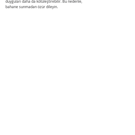
duyguları daha da kötüleştirebilir. Bu nedenle, 
bahane sunmadan özür dileyin.
Kendi hatalarınızla yüzleşme ve onları ifade etme 
cesaretini benimseyin. Böylece, ekibiniz için güçlü 
bir örnek oluşturur, başkalarının da aynısını 
yapması için güvenli bir alan yaratır, saygı ve 
güven ortamını teşvik edersiniz.
Sorumlu Liderlik
Liderlik Gücü
Özür Dileme
İş yerinde özür dileme
Etkili Liderlik
Pozitif İş Yeri
Güçlü Lider
Liderlik ve Yönetim
Kişisel Gelişim
Son Yazılar
Hepsini Gör