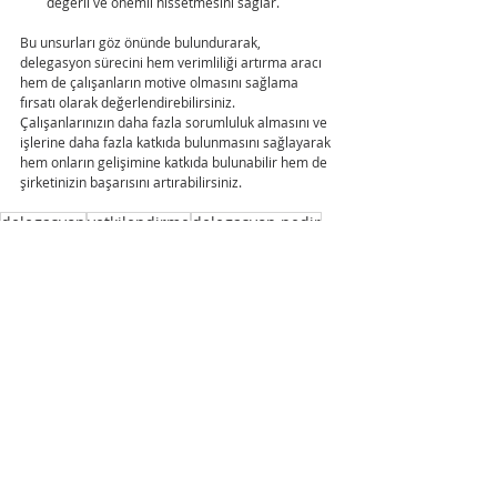
değerli ve önemli hissetmesini sağlar.
Bu unsurları göz önünde bulundurarak, 
delegasyon sürecini hem verimliliği artırma aracı 
hem de çalışanların motive olmasını sağlama 
fırsatı olarak değerlendirebilirsiniz. 
Çalışanlarınızın daha fazla sorumluluk almasını ve 
işlerine daha fazla katkıda bulunmasını sağlayarak 
hem onların gelişimine katkıda bulunabilir hem de 
şirketinizin başarısını artırabilirsiniz.
delegasyon
yetkilendirme
delegasyon nedir
delegasyon becerileri
delege etme
çalışan motivasyonu
çalışan bağlılığı
delegasyon nasıl yapılır
Liderlik ve Yönetim
Son Yazılar
Hepsini Gör