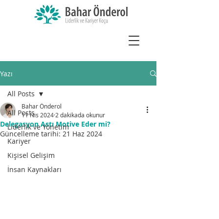
Yazı
All Posts
Bahar Önderol
All Posts
11 Nis 2024
2 dakikada okunur
Delegasyon Astı Motive Eder mi?
Liderlik ve Yönetim
Güncelleme tarihi:
21 Haz 2024
Kariyer
Kişisel Gelişim
İnsan Kaynakları