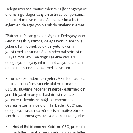
Delegasyon astı motive eder mi? Eğer angarya ve 
önemsiz gördüğünüz işleri astınıza veriyorsanız, 
bu tabii ki motive etmez. Aslına bakılırsa bu tür 
eylemler, delegasyon olarak da nitelendirilemez.
"Patronluk Paradigmasını Aşmak: Delegasyonun 
Gücü" başlıklı yazımda, delegasyonun liderin iş 
yükünü hafifletmek ve ekibin yeteneklerini 
geliştirmek açısından öneminden bahsetmiştim. 
Bu yazımda, etkili ve doğru şekilde yapılan 
delegasyonun çalışanların motivasyonuna olan 
olumlu etkisinden bahsetmek istiyorum.
Bir örnek üzerinden ilerleyelim. ABZ Tech adında 
bir IT start-up firmasını ele alalım. Firmanın 
CEO'su, büyüme hedeflerini gerçekleştirmek için 
yeni bir yazılım projesi başlatmıştır ve bazı 
görevlerini kendisine bağlı bir yöneticisine 
devretme zamanı geldiğini fark eder. CEO’nun, 
delegasyon sırasında yöneticisini motive etmek 
için dikkat etmesi gereken 4 önemli unsur şudur:
Hedef Belirleme ve Katılım
: CEO, projenin 
hedeflerini açıklar ve yöneticinin bu hedefleri 